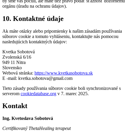
by sme vás počuli, ale máte tiež právo podať sťažnosť dozornému
orgánu (úradu na ochranu údajov).
10. Kontaktné údaje
Ak máte otázky alebo pripomienky k našim zásadám používania
súborov cookie a tomuto vyhláseniu, kontaktujte nás pomocou
nasledujúcich kontaktných údajov:
Kvetka Sobotová
Zvolenská 6/16
949 11 Nitra
Slovensko
Webová stránka:
https://www.kvetkasobotova.sk
E -mail:
kvetka.sobotova@gmail.com
Tieto zásady používania súborov cookie boli synchronizované s
serverom
cookiedatabase.org
v 7. marec 2025.
Kontakt
Ing. Kvetoslava Sobotová
Certifikovaný ThetaHealing terapeut