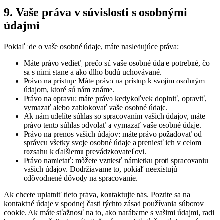
9. Vaše práva v súvislosti s osobnými
údajmi
Pokiaľ ide o vaše osobné údaje, máte nasledujúce práva:
Máte právo vedieť, prečo sú vaše osobné údaje potrebné, čo
sa s nimi stane a ako dlho budú uchovávané.
Právo na prístup: Máte právo na prístup k svojim osobným
údajom, ktoré sú nám známe.
Právo na opravu: máte právo kedykoľvek doplniť, opraviť,
vymazať alebo zablokovať vaše osobné údaje.
Ak nám udelíte súhlas so spracovaním vašich údajov, máte
právo tento súhlas odvolať a vymazať vaše osobné údaje.
Právo na prenos vašich údajov: máte právo požadovať od
správcu všetky svoje osobné údaje a preniesť ich v celom
rozsahu k ďalšiemu prevádzkovateľovi.
Právo namietať: môžete vzniesť námietku proti spracovaniu
vašich údajov. Dodržiavame to, pokiaľ neexistujú
odôvodnené dôvody na spracovanie.
Ak chcete uplatniť tieto práva, kontaktujte nás. Pozrite sa na
kontaktné údaje v spodnej časti týchto zásad používania súborov
cookie. Ak máte sťažnosť na to, ako narábame s vašimi údajmi, radi