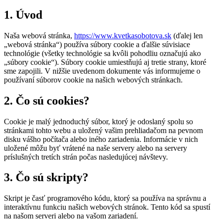
1. Úvod
Naša webová stránka,
https://www.kvetkasobotova.sk
(ďalej len
„webová stránka“) používa súbory cookie a ďalšie súvisiace
technológie (všetky technológie sa kvôli pohodliu označujú ako
„súbory cookie“). Súbory cookie umiestňujú aj tretie strany, ktoré
sme zapojili. V nižšie uvedenom dokumente vás informujeme o
používaní súborov cookie na našich webových stránkach.
2. Čo sú cookies?
Cookie je malý jednoduchý súbor, ktorý je odoslaný spolu so
stránkami tohto webu a uložený vašim prehliadačom na pevnom
disku vášho počítača alebo iného zariadenia. Informácie v nich
uložené môžu byť vrátené na naše servery alebo na servery
príslušných tretích strán počas nasledujúcej návštevy.
3. Čo sú skripty?
Skript je časť programového kódu, ktorý sa používa na správnu a
interaktívnu funkciu našich webových stránok. Tento kód sa spustí
na našom serveri alebo na vašom zariadení.