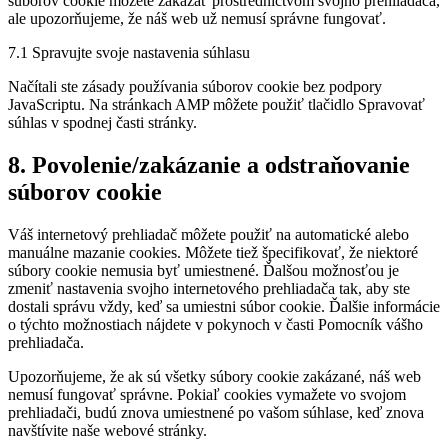
súborov cookie môžete zakázať prostredníctvom svojho prehliadača,
ale upozorňujeme, že náš web už nemusí správne fungovať.
7.1 Spravujte svoje nastavenia súhlasu
Načítali ste zásady používania súborov cookie bez podpory
JavaScriptu. Na stránkach AMP môžete použiť tlačidlo Spravovať
súhlas v spodnej časti stránky.
8. Povolenie/zakázanie a odstraňovanie
súborov cookie
Váš internetový prehliadač môžete použiť na automatické alebo
manuálne mazanie cookies. Môžete tiež špecifikovať, že niektoré
súbory cookie nemusia byť umiestnené. Ďalšou možnosťou je
zmeniť nastavenia svojho internetového prehliadača tak, aby ste
dostali správu vždy, keď sa umiestni súbor cookie. Ďalšie informácie
o týchto možnostiach nájdete v pokynoch v časti Pomocník vášho
prehliadača.
Upozorňujeme, že ak sú všetky súbory cookie zakázané, náš web
nemusí fungovať správne. Pokiaľ cookies vymažete vo svojom
prehliadači, budú znova umiestnené po vašom súhlase, keď znova
navštívite naše webové stránky.