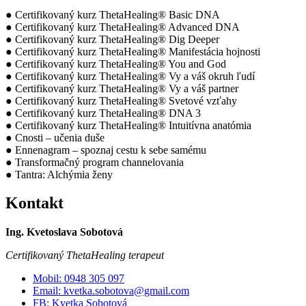
● Certifikovaný kurz ThetaHealing® Basic DNA
● Certifikovaný kurz ThetaHealing® Advanced DNA
● Certifikovaný kurz ThetaHealing® Dig Deeper
● Certifikovaný kurz ThetaHealing® Manifestácia hojnosti
● Certifikovaný kurz ThetaHealing® You and God
● Certifikovaný kurz ThetaHealing® Vy a váš okruh ľudí
● Certifikovaný kurz ThetaHealing® Vy a váš partner
● Certifikovaný kurz ThetaHealing® Svetové vzťahy
● Certifikovaný kurz ThetaHealing® DNA 3
● Certifikovaný kurz ThetaHealing® Intuitívna anatómia
● Cnosti – učenia duše
● Ennenagram – spoznaj cestu k sebe samému
● Transformačný program channelovania
● Tantra: Alchýmia ženy
Kontakt
Ing. Kvetoslava Sobotová
Certifikovaný ThetaHealing terapeut
Mobil: 0948 305 097
Email: kvetka.sobotova@gmail.com
FB: Kvetka Sobotová