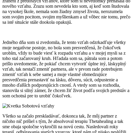
zranení z predošlých vzťahov, ktoré som si nevedomky prenášala do
nového vzťahu. Zrazu som nevedela kto som, aj keď som študovala
na vysokej škole, nemala som žiadny zmysel života, nerozumela
som svojim pocitom, svojim myšlienkam a už vôbec nie tomu, prečo
sa isté situácie stále dookola opakujú.
Jedného dňa som si zvedomila, že tento vzťah odzrkadľuje všetky
moje negatívne postoje, no bola som presvedčená, že čokoľvek
urobím, vždy to bude viesť k rozpadu vzťahu a v mojej mysli sa z
toho stal začarovaný kruh. Hľadala som sa, pátrala som a potom
prišlo uvedomenie, že pokiaľ chcem vytvoriť úplne iný, láskyplný
vzťah, tak nestačí zmeniť partnera, ale v prvom rade potrebujem
zmeniť vzťah k sebe samej a moje vlastné obmedzujúce
presvedčenia prenastaviť na lásku, dôveru, súcit, odpustenie a
mnoho ďalších podporujúcich cností. A vtedy som sa rozhodla,
stanovila si silný zámer, že chcem žiť život podľa svojich predstáv a
som ochotná pre to urobiť čokoľvek.
Všetko sa začalo preskladávať, dokonca tak, že môj partner z
ničoho nič prišiel s tým, že absolvoval terapiu Thetahealing a tak
sme obaja spoločne vykročili na novú cestu. Nasledovali roky
terapií, odbúravania starých vzorcov, ktoré nám už nijako neslúžili,