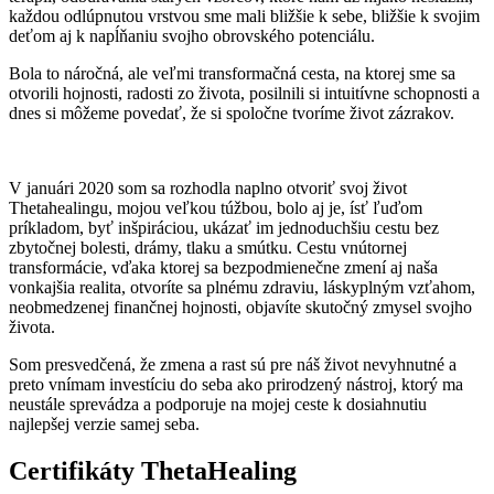
každou odlúpnutou vrstvou sme mali bližšie k sebe, bližšie k svojim
deťom aj k napĺňaniu svojho obrovského potenciálu.
Bola to náročná, ale veľmi transformačná cesta, na ktorej sme sa
otvorili hojnosti, radosti zo života, posilnili si intuitívne schopnosti a
dnes si môžeme povedať, že si spoločne tvoríme život zázrakov.
V januári 2020 som sa rozhodla naplno otvoriť svoj život
Thetahealingu, mojou veľkou túžbou, bolo aj je, ísť ľuďom
príkladom, byť inšpiráciou, ukázať im jednoduchšiu cestu bez
zbytočnej bolesti, drámy, tlaku a smútku. Cestu vnútornej
transformácie, vďaka ktorej sa bezpodmienečne zmení aj naša
vonkajšia realita, otvoríte sa plnému zdraviu, láskyplným vzťahom,
neobmedzenej finančnej hojnosti, objavíte skutočný zmysel svojho
života.
Som presvedčená, že zmena a rast sú pre náš život nevyhnutné a
preto vnímam investíciu do seba ako prirodzený nástroj, ktorý ma
neustále sprevádza a podporuje na mojej ceste k dosiahnutiu
najlepšej verzie samej seba.
Certifikáty ThetaHealing