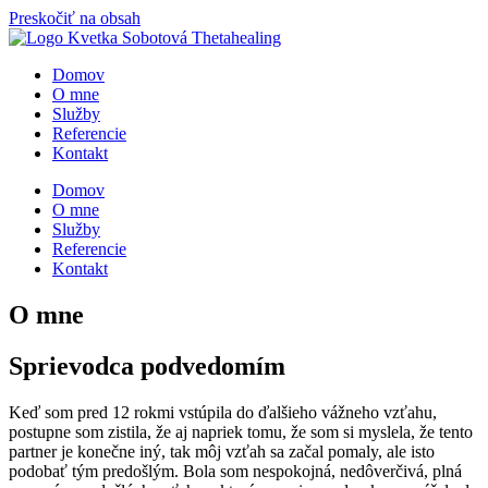
Preskočiť na obsah
Domov
O mne
Služby
Referencie
Kontakt
Domov
O mne
Služby
Referencie
Kontakt
O mne
Sprievodca podvedomím
Keď som pred 12 rokmi vstúpila do ďalšieho vážneho vzťahu,
postupne som zistila, že aj napriek tomu, že som si myslela, že tento
partner je konečne iný, tak môj vzťah sa začal pomaly, ale isto
podobať tým predošlým. Bola som nespokojná, nedôverčivá, plná