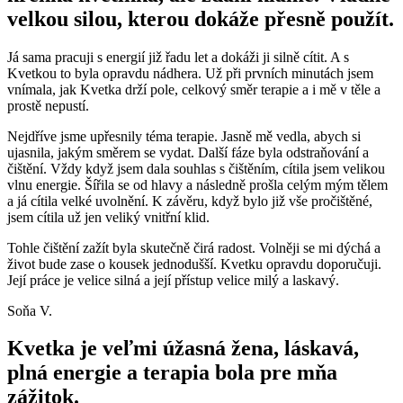
velkou silou, kterou dokáže přesně použít.
Já sama pracuji s energií již řadu let a dokáži ji silně cítit. A s
Kvetkou to byla opravdu nádhera. Už při prvních minutách jsem
vnímala, jak Kvetka drží pole, celkový směr terapie a i mě v těle a
prostě nepustí.
Nejdříve jsme upřesnily téma terapie. Jasně mě vedla, abych si
ujasnila, jakým směrem se vydat. Další fáze byla odstraňování a
čištění. Vždy když jsem dala souhlas s čištěním, cítila jsem velikou
vlnu energie. Šířila se od hlavy a následně prošla celým mým tělem
a já cítila velké uvolnění. K závěru, když bylo již vše pročištěné,
jsem cítila už jen veliký vnitřní klid.
Tohle čištění zažít byla skutečně čirá radost. Volněji se mi dýchá a
život bude zase o kousek jednodušší. Kvetku opravdu doporučuji.
Její práce je velice silná a její přístup velice milý a laskavý.
Soňa V.
Kvetka je veľmi úžasná žena, láskavá,
plná energie a terapia bola pre mňa
zážitok.