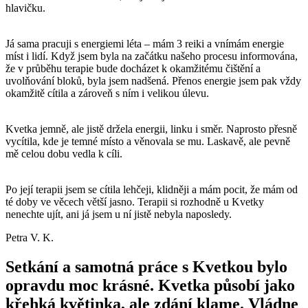
hlavičku.
Já sama pracuji s energiemi léta – mám 3 reiki a vnímám energie
míst i lidí. Když jsem byla na začátku našeho procesu informována,
že v průběhu terapie bude docházet k okamžitému čištění a
uvolňování bloků, byla jsem nadšená. Přenos energie jsem pak vždy
okamžitě cítila a zároveň s ním i velikou úlevu.
Kvetka jemně, ale jistě držela energii, linku i směr. Naprosto přesně
vycítila, kde je temné místo a věnovala se mu. Laskavě, ale pevně
mě celou dobu vedla k cíli.
Po její terapii jsem se cítila lehčeji, klidněji a mám pocit, že mám od
té doby ve věcech větší jasno. Terapii si rozhodně u Kvetky
nenechte ujít, ani já jsem u ní jistě nebyla naposledy.
Petra V. K.
Setkání a samotná práce s Kvetkou bylo
opravdu moc krásné. Kvetka působí jako
křehká květinka, ale zdání klame. Vládne