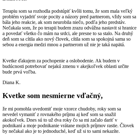
Terapiu som sa rozhodla podstúpiť kvôli tomu, že som mala veľký
problém vyjadriť svoje pocity a názory pred partnerom, vždy som sa
bála jeho reakcie, ak som neurobila niečo, podľa jeho predstáv.
Nečakala som, že po terapii budem zrazu odvážna nastavit si hranice
a povedať všetko čo mám na srdci, ale presne to sa stalo. Na druhý
deň som sa cítila ako nový človek, cítila som sa spokojná sama so
sebou a energia medzi mnou a partnerom už nie je taká napätá.
Kvetke ďakujem za pochopenie a oslobodenie. Ak budem v
budúcnosti potrebovať nejakú zmenu v akejkoľvek oblasti určite
bude prvá voľba.
Diana K.
Kvetke som nesmierne vďačný,
že mi pomohla uvedomiť moje vzorce chudoby, roky som sa
nevedel vymaniť z rovnakého príjmu aj keď som sa snažil
akokoľvek. Dnes sú to už dva roky čo sa mi začalo dariť v
podnikaní a moje podnikanie vrátane mojich príjmov rastie. Človek
by nečakal ako je to jednoduché, keď už si to sami nekazíte.